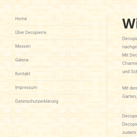
W
Home
Über Decopierre
Decopie
Messen
nachgeb
Mit Dec
Galerie
Charme
und Sch
Kontakt
Impressum
Mit dem
Garten,
Datenschutzerklärung
Decopie
Decopie
zudem 