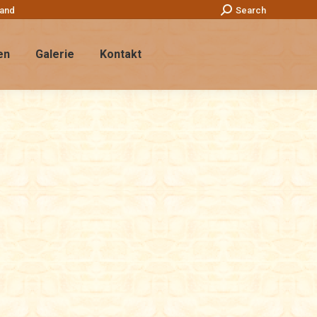
Search:
land
Search
en
Galerie
Kontakt