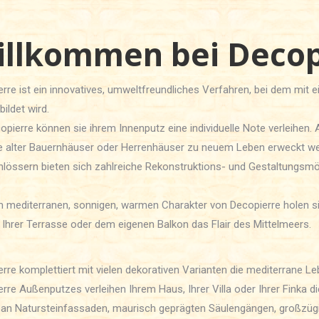
illkommen bei Decop
rre ist ein innovatives, umweltfreundliches Verfahren, bei dem mi
ildet wird.
opierre können sie ihrem Innenputz eine individuelle Note verleihen. 
 alter Bauernhäuser oder Herrenhäuser zu neuem Leben erweckt wer
lössern bieten sich zahlreiche Rekonstruktions- und Gestaltungsmög
 mediterranen, sonnigen, warmen Charakter von Decopierre holen si
 Ihrer Terrasse oder dem eigenen Balkon das Flair des Mittelmeers.
rre komplettiert mit vielen dekorativen Varianten die mediterrane L
rre Außenputzes verleihen Ihrem Haus, Ihrer Villa oder Ihrer Finka
an Natursteinfassaden, maurisch geprägten Säulengängen, großzügi